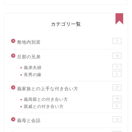
カテゴリ一覧
3
敷地内別居
16
旦那の兄弟
義弟夫婦
11
長男の嫁
5
27
義家族との上手な付き合い方
義両親との付き合い方
19
親戚との付き合い方
8
12
義母と会話