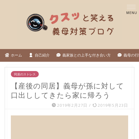
ホーム
自己紹介
義家族との上手な付き合い方
義母の行
同居のストレス
【産後の同居】義母が孫に対して
口出ししてきたら家に帰ろう
2019年2月27日
/
2019年5月23日