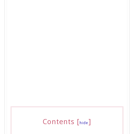
Contents
[
]
hide