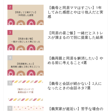
2
【義母と同居ママはすごい】1年
してみた感想とやはり他人だと実
感
3
【同居の昼ご飯】一緒だとストレ
スが溜まるので別に提案した結果
4
【義両親と同居を解消したい】や
める前に考えること4選
5
【義母と会話が続かない】2人に
なったときの会話ネタ7選
6
【義実家が超近い】苦手な場合の