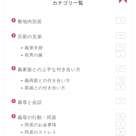
カテゴリ一覧
3
敷地内別居
16
旦那の兄弟
義弟夫婦
11
長男の嫁
5
27
義家族との上手な付き合い方
義両親との付き合い方
19
親戚との付き合い方
8
12
義母と会話
50
義母の行動・同居
同居のお金事情
5
同居のストレス
16