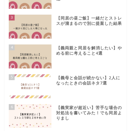
3
【同居の昼ご飯】一緒だとストレ
スが溜まるので別に提案した結果
4
【義両親と同居を解消したい】や
める前に考えること4選
5
【義母と会話が続かない】2人に
なったときの会話ネタ7選
6
【義実家が超近い】苦手な場合の
対処法を書いてみた！でも同居よ
りまし