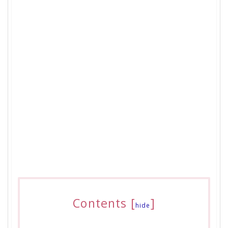
Contents
[
]
hide