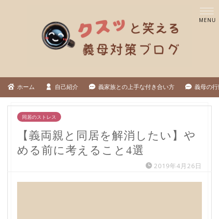
ホーム
自己紹介
義家族との上手な付き合い方
義母の行
同居のストレス
【義両親と同居を解消したい】や
める前に考えること4選
2019年4月26日