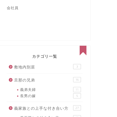
会社員
カテゴリ一覧
敷地内別居
3
旦那の兄弟
16
義弟夫婦
11
長男の嫁
5
義家族との上手な付き合い方
27