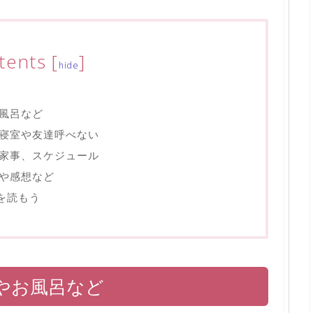
tents
[
]
hide
風呂など
寝室や友達呼べない
家事、スケジュール
や感想など
で本を読もう
やお風呂など