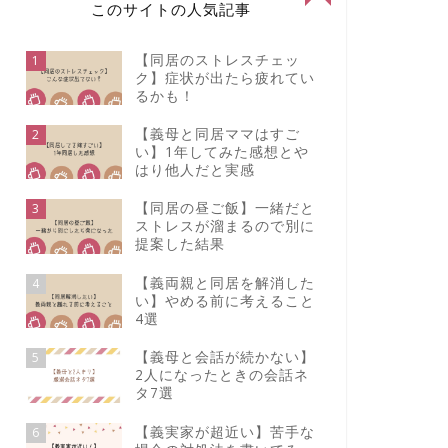
このサイトの人気記事
【同居のストレスチェッ
1
ク】症状が出たら疲れてい
るかも！
【義母と同居ママはすご
2
い】1年してみた感想とや
はり他人だと実感
【同居の昼ご飯】一緒だと
3
ストレスが溜まるので別に
提案した結果
【義両親と同居を解消した
4
い】やめる前に考えること
4選
【義母と会話が続かない】
5
2人になったときの会話ネ
タ7選
【義実家が超近い】苦手な
6