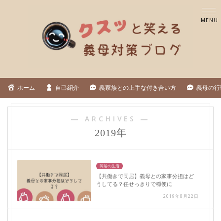
ホーム
自己紹介
義家族との上手な付き合い方
義母の行
― ARCHIVES ―
2019年
同居の生活
【共働きで同居】義母との家事分担はど
うしてる？任せっきりで穏便に
2019年8月22日