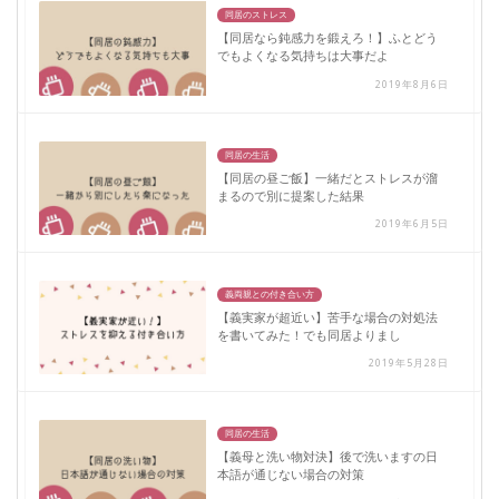
同居のストレス
【同居なら鈍感力を鍛えろ！】ふとどう
でもよくなる気持ちは大事だよ
2019年8月6日
同居の生活
【同居の昼ご飯】一緒だとストレスが溜
まるので別に提案した結果
2019年6月5日
義両親との付き合い方
【義実家が超近い】苦手な場合の対処法
を書いてみた！でも同居よりまし
2019年5月28日
同居の生活
【義母と洗い物対決】後で洗いますの日
本語が通じない場合の対策