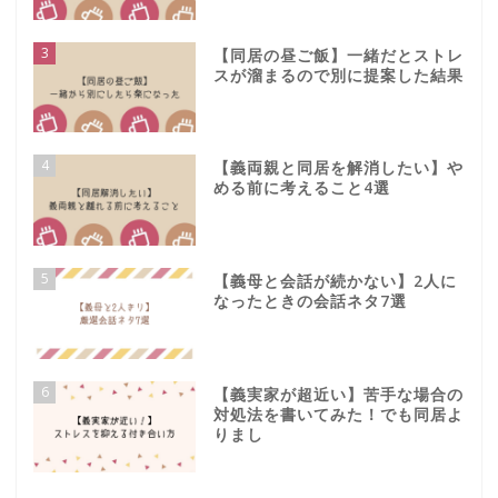
3
【同居の昼ご飯】一緒だとストレ
スが溜まるので別に提案した結果
4
【義両親と同居を解消したい】や
める前に考えること4選
5
【義母と会話が続かない】2人に
なったときの会話ネタ7選
6
【義実家が超近い】苦手な場合の
対処法を書いてみた！でも同居よ
りまし