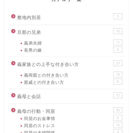
3
敷地内別居
16
旦那の兄弟
義弟夫婦
11
長男の嫁
5
27
義家族との上手な付き合い方
義両親との付き合い方
19
親戚との付き合い方
8
12
義母と会話
50
義母の行動・同居
同居のお金事情
5
同居のストレス
16
同居の夫婦関係
9