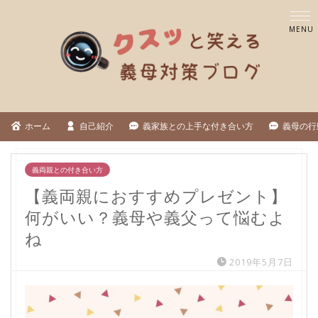
ホーム
自己紹介
義家族との上手な付き合い方
義母の行
義両親との付き合い方
【義両親におすすめプレゼント】
何がいい？義母や義父って悩むよ
ね
2019年5月7日