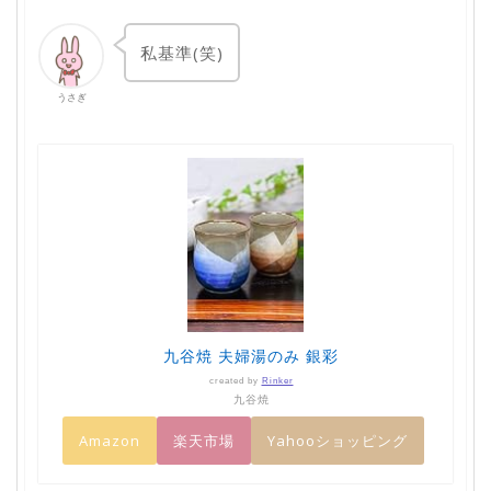
私基準(笑)
うさぎ
九谷焼 夫婦湯のみ 銀彩
created by
Rinker
九谷焼
Amazon
楽天市場
Yahooショッピング