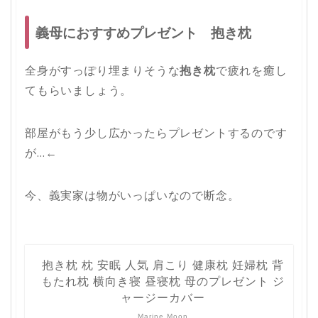
義母におすすめプレゼント 抱き枕
全身がすっぽり埋まりそうな
抱き枕
で疲れを癒し
てもらいましょう。
部屋がもう少し広かったらプレゼントするのです
が…←
今、義実家は物がいっぱいなので断念。
抱き枕 枕 安眠 人気 肩こり 健康枕 妊婦枕 背
もたれ枕 横向き寝 昼寝枕 母のプレゼント ジ
ャージーカバー
Marine Moon